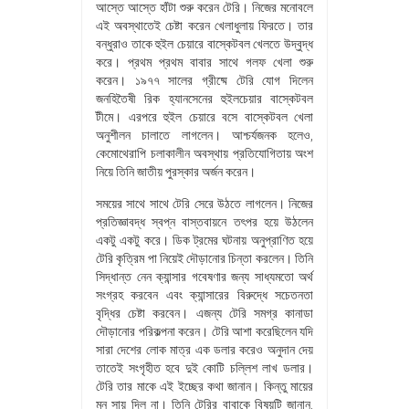
আস্তে আস্তে হাঁটা শুরু করেন টেরি। নিজের মনোবলে
এই অবস্থাতেই চেষ্টা করেন খেলাধুলায় ফিরতে। তার
বন্ধুরাও তাকে হুইল চেয়ারে বাস্কেটবল খেলতে উদ্বুদ্ধ
করে। প্রথম প্রথম বাবার সাথে গলফ খেলা শুরু
করেন। ১৯৭৭ সালের গ্রীষ্মে টেরি যোগ দিলেন
জনহিতৈষী রিক হ্যানসেনের হুইলচেয়ার বাস্কেটবল
টীমে। এরপরে হুইল চেয়ারে বসে বাস্কেটবল খেলা
অনুশীলন চালাতে লাগলেন। আশ্চর্যজনক হলেও,
কেমোথেরাপি চলাকালীন অবস্থায় প্রতিযোগিতায় অংশ
নিয়ে তিনি জাতীয় পুরস্কার অর্জন করেন।
সময়ের সাথে সাথে টেরি সেরে উঠতে লাগলেন। নিজের
প্রতিজ্ঞাবদ্ধ স্বপ্ন বাস্তবায়নে তৎপর হয়ে উঠলেন
একটু একটু করে। ডিক ট্রমের ঘটনায় অনুপ্রাণিত হয়ে
টেরি কৃত্রিম পা নিয়েই দৌড়ানোর চিন্তা করলেন। তিনি
সিদ্ধান্ত নেন ক্যান্সার গবেষণার জন্য সাধ্যমতো অর্থ
সংগ্রহ করবেন এবং ক্যান্সারের বিরুদ্ধে সচেতনতা
বৃদ্ধির চেষ্টা করবেন। এজন্য টেরি সমগ্র কানাডা
দৌড়ানোর পরিকল্পনা করেন। টেরি আশা করেছিলেন যদি
সারা দেশের লোক মাত্র এক ডলার করেও অনুদান দেয়
তাতেই সংগৃহীত হবে দুই কোটি চল্লিশ লাখ ডলার।
টেরি তার মাকে এই ইচ্ছের কথা জানান। কিন্তু মায়ের
মন সায় দিল না। তিনি টেরির বাবাকে বিষয়টি জানান,