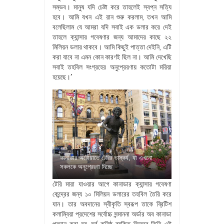
সম্ভব। মানুষ যদি চেষ্টা করে তাহলেই স্বপ্ন সত্যি
হবে। আমি যখন এই রান শুরু করলাম, তখন আমি
বলেছিলাম যে আমরা যদি সবাই এক ডলার করে দেই
তাহলে ক্যান্সার গবেষণার জন্য আমাদের কাছে ২২
মিলিয়ন ডলার থাকবে। আমি কিছুই পাত্তা দেইনি, এটি
করা যাবে না এমন কোন কারণই ছিল না। আমি দেখেছি
সবাই তহবিল সংগ্রহের অনুপ্রেরণায় কতোটা মরিয়া
হয়েছে।”
কানাডার অটোয়াতে টেরির ভাস্কর্য, যা এখনো
সকলকে অনুপ্রেরণা দিচ্ছে
টেরি মারা যাওয়ার আগে কানাডার ক্যান্সার গবেষণা
কেন্দ্রের জন্য ১০ মিলিয়ন ডলারের তহবিল তৈরি করে
যান। তার অবদানের স্বীকৃতি স্বরূপ তাকে ব্রিটিশ
কলাম্বিয়া প্রদেশের সর্বোচ্চ সন্মাননা অর্ডার অব কানাডা
প্রদান করা হয়, সর্ব কনিষ্ঠ ব্যক্তি হিসেবে তিনি এই