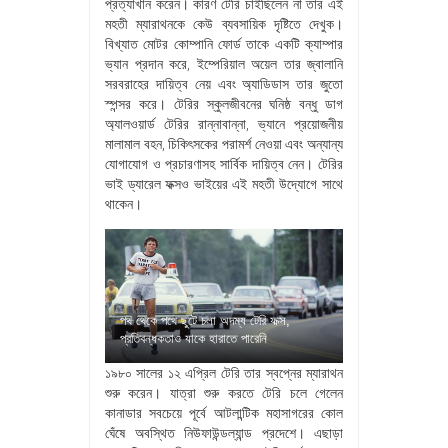
প্রত্যাখান করেন। কারণ টেরি চাইছিলেন না তার এই
মহতী ম্যারাথনকে কেউ ব্যবসায়িক দৃষ্টিতে দেখুক।
বিখ্যাত মোটর কোম্পানি ফোর্ড তাকে একটি ক্যাম্পার
ভ্যান প্রদান করে, ইম্পেরিয়াল অয়েল তার জ্বালানি
সরবরাহের দায়িত্ব নেয় এবং অ্যাডিডাস তার জুতো
স্পন্সর করে। টেরির স্কুলজীবনের ঘনিষ্ঠ বন্ধু ডাগ
অ্যালওয়ার্ড টেরির রান্নাবান্না, ভ্যানে প্রয়োজনীয়
মালামাল বহন, চিকিৎসকের পরামর্শ নেওয়া এবং অন্যান্য
যোগাযোগ ও প্রচারণাসহ সার্বিক দায়িত্ব নেন। টেরির
ভাই ড্যারেল ফক্সও ভাইয়ের এই মহতী উদ্যোগে সাথে
থাকেন।
পথ থেকে পথে ছুটে চলা অদম্য টেরি ফক্স,
প্রতিবন্ধকতাও যাকে হারাতে পারেনি
১৯৮০ সালের ১২ এপ্রিল টেরি তার স্বপ্নের ম্যারাথন
শুরু করেন। যাত্রা শুরু করতে টেরি চলে গেলেন
কানাডার সবচেয়ে পূর্বে আটলান্টিক মহাসাগরের কোল
ঘেঁষে অবস্থিত নিউফাউন্ডল্যান্ড প্রদেশে। এছাড়া