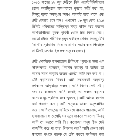
১৯৮১ সালের ১৯ জুন টেরিকে নিউ ওয়েস্টমিনিস্টারের
রয়াল কলাম্বিয়ান হাসপাতালে পুনরায় ভর্তি করা হয়,
কিন্তু দ্রুত অবস্থার আরও অবনতি হতে থাকে এবং
টেরি কোমায় চলে যান। এখানেই ২৮ জুন ভোর ৪:৩৫
মিনিটে পরিবারের সান্নিধ্যে মাত্র বাইশ বছর বয়সের
আশাজাগানিয়া যুবক পৃথিবী থেকে চির বিদায় নেয়।
হয়তো টেরির শারীরিক মৃত্যু ঘটেছিল সেদিন, কিন্তু টেরি
‘আশা’র ম্যারাথন’ দিয়ে যে আশার সঞ্চার করে গিয়েছিল
তা ঠিকই চলমান ছিল লক্ষ মানুষের হৃদয়ে।
টেরি শেষদিকে হাসপাতালে চিকিৎসা গ্রহণের সময় এক
সাক্ষাৎকারে বলেছেন, “আমার ভাগ্যে যা ঘটেছে তা
আমার সাথে অন্যায় হয়েছে এমনটা আমি মনে করি না।
এটি ক্যান্সারের বিষয়। এটি সবসময়েই অন্যান্য
লোকদের আক্রান্ত করছে। আমি বিশেষ কেউ নই।
বরং যে কাজগুলো আমি করেছি তা করতে ক্যান্সার
আমাকে দৃঢ় প্রতিজ্ঞ করে তুলেছে। এটি আরও ব্যাপক
অর্থ প্রকাশ করে। এটি মানুষকে আরও অনুপ্রাণিত
করে। আমি পেছনের সারিতে বসে থাকতে পারতাম, আমি
হাসপাতালে যা দেখেছি সব ভুলে থাকতে পারতাম, কিন্তু
আমি তা করতে পারি নি। কতোজন মানুষ ঠিক সেই
কাজটিই করে যা তারা বিশ্বাস করে? আমি কেবল চাই
মানুষেরা বুঝতে পারুক যে চেষ্টা করলে সবকিছুই করা