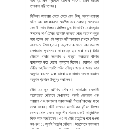
হয়ে অন্টারিও প্রদেশে ঢোকার আগেই তিনি জাতীয়
তারকায় পরিণত হন।
বিভিন্ন জায়গায় যেতে যেতে বেশ কিছু উল্লেখযোগ্য
ঘটনা তার ম্যারাথনকে স্মরণীয় করে তোলে। অনেকের
মতোই ফোর সিজন হোটেলস এন্ড রিসোর্টের চেয়ারম্যান
ঈসদোর শার্প টেরির ঘটনাটি জানতে পেরে আবেগাপ্লুত
হয়ে পড়েন এবং এই ম্যারাথনটি অব্যাহত রাখতে টেরিকে
নানাভাবে উৎসাহ দেন। বছরখানেক আগে তার ছেলেও
মেলানোমা ক্যানসারে আক্রান্ত হয়ে মারা যায়। তিনি
টেরিকে খাবার সরবরাহ ও যাত্রা বিরতিতে থাকার
বন্দোবস্ত করে দেয়ার প্রস্তাব দিলেন। এছাড়াও শার্প
টেরির তহবিলে প্রতি মাইল দৌড়ের জন্য ২ ডলার করে
অনুদান করলেন এবং আরো এক হাজার জনকে এভাবে
অনুদান প্রদানে উদ্বুদ্ধ করালেন।
টেরি ২২ জুন অন্টারিও পৌঁছান। কানাডার রাজধানী
অটোয়াতে পৌঁছালে সেখানকার গভর্নর জেনারেল এড
শ্রায়ার এবং কানাডার প্রধানমন্ত্রী পিয়ের ট্রুডোর সাথে
দেখা করেন। টেরি সেখানে কানাডিয়ান ফুটবল লিগের
খেলায় ষোল হাজার অনুরাগীর সামনে একটি আনুষ্ঠানিক
কিক অফ করেছিলেন। এরপর টেরি টরেন্টোর পথে রওনা
হন এবং ১১ জুলাই টরেন্টো পৌঁছান। টরেন্টোতে ন্যাশনাল