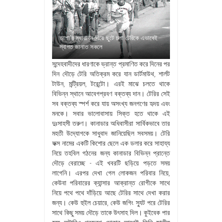
আশা’র ম্যারাথন নিয়ে ছুটে চলা টেরিকে এভাবেই
স্বাগত জানাত সকলে
সন্দেহবাদীদের ধারণাকে ভ্রান্ত প্রমাণিত করে দিনের পর
দিন দৌড়ে টেরি অতিক্রম করে যান ডার্টমাউথ, শার্লট
টাউন, মন্ট্রিয়ল, টরেন্টো। এরই মাঝে চলতে থাকে
বিভিন্ন স্থানে আবেগপ্রবণ বক্তব্য দান। টেরির সেই
সব বক্তব্য স্পর্শ করে যায় অসংখ্য জনগণের হৃদয় এবং
মনকে। সবার ভালোবাসায় সিক্ত হতে থাকে এই
দুঃসাহসী তরুণ। কানাডার অধিবাসীরা সার্বিকভাবে তার
মহতী উদ্যোগকে সাধুবাদ জানিয়েছিল সবসময়। টেরি
ফক্স নামের একটি কিশোর ছেলে এক ডলার করে সাহায্য
নিয়ে তহবিল গঠনের জন্য কানাডার বিভিন্ন প্রান্তে
দৌড়ে বেরাচ্ছে - এই খবরটি ছড়িয়ে পড়তে সময়
লাগেনি। এরপর দেখা গেল লোকজন পরিবার নিয়ে,
কেউবা পরিবারের ক্যান্সার আক্রান্ত রোগীকে সাথে
নিয়ে পথে পথে দাঁড়িয়ে আছে টেরির সাথে দেখা করার
জন্য। কেউ হুইল চেয়ারে, কেউ জগিং স্যুট পরে টেরির
সাথে কিছু সময় দৌড়ে তাকে উৎসাহ দিল। কুইবেক পার