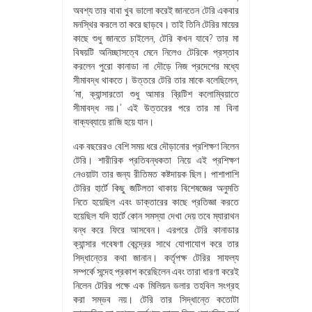
অবশ্য তার বাবা খুব ভালো করেই জানতেন টেরি একবার
মনস্থির করলে তা করে ছাড়বে। তাই তিনি টেরির মায়ের
কাছে শুধু জানতে চাইলেন, টেরি কখন যাবে? তার মা
বিষয়টি অনিচ্ছাসত্বে মেনে নিলেও টেরিকে প্রস্তাব
করলেন পুরো কানাডা না দৌড়ে নিজ প্রদেশের মধ্যে
সীমাবদ্ধ থাকতে। উত্তরে টেরি তার মাকে বলেছিলেন,
‘মা, ক্যান্সারতো শুধু আমার ব্রিটিশ কলোম্বিয়াতে
সীমাবদ্ধ নয়।’ এই উত্তরের পরে তার মা বিনা
বাক্যব্যায়ে রাজি হয়ে যান।
এক বছরেরও বেশি সময় ধরে দৌড়ানোর প্রশিক্ষণ নিলেন
টেরি। শারীরিক প্রতিবন্ধকতা নিয়ে এই প্রশিক্ষণ
নেওয়াটা তার জন্য রীতিমত কষ্টদায়ক ছিল। পাশাপাশি
টেরির হার্টে কিছু জটিলতা থাকায় বিশেষজ্ঞের অনুমতি
নিতে হয়েছিল এবং ডাক্তারের কাছে প্রতিজ্ঞা করতে
হয়েছিল যদি হার্টে কোন সমস্যা দেখা দেয় তবে ম্যারাথন
বন্ধ করে ফিরে আসবেন। এরপরে টেরি কানাডার
ক্যান্সার গবেষণা কেন্দ্রের সাথে যোগাযোগ করে তার
সিদ্ধান্তের কথা জানান। কর্তৃপক্ষ টেরির সাফল্য
সম্পর্কে সন্দেহ প্রকাশ করেছিলেন এবং তারা ধারণা করেই
নিলেন টেরির পক্ষে এক মিলিয়ন ডলার তহবিল সংগ্রহ
করা সম্ভব নয়। টেরি তার সিদ্ধান্তে কতোটা