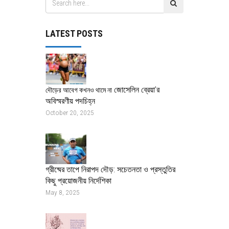
LATEST POSTS
জোসেলিন ব্রেয়া’র
দৌড়ের আবেগ কখনও থামে না
অবিস্মরণীয় পদচিহ্ন
October 20, 2025
গ্রীষ্মের তাপে নিরাপদ দৌড়: সচেতনতা ও প্রস্তুতির
কিছু প্রয়োজনীয় নির্দেশিকা
May 8, 2025