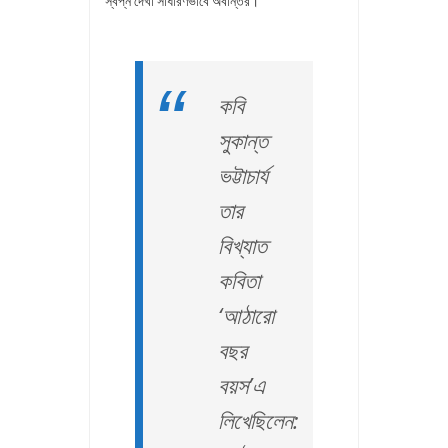
স্বপ্ন দেখা সাধারণভাবে অবান্তর।
কবি
সুকান্ত
ভট্টাচার্য
তার
বিখ্যাত
কবিতা
‘আঠারো
বছর
বয়স’এ
লিখেছিলেন: