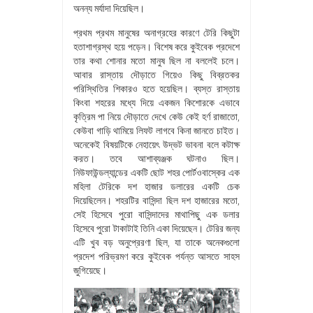
অনন্য মর্যাদা দিয়েছিল।
প্রথম প্রথম মানুষের অনাগ্রহের কারণে টেরি কিছুটা
হতাশাগ্রস্থ হয়ে পড়েন। বিশেষ করে কুইবেক প্রদেশে
তার কথা শোনার মতো মানুষ ছিল না বললেই চলে।
আবার রাস্তায় দৌড়াতে গিয়েও কিছু বিব্রতকর
পরিস্থিতির শিকারও হতে হয়েছিল। ব্যস্ত রাস্তায়
কিংবা শহরের মধ্যে দিয়ে একজন কিশোরকে এভাবে
কৃত্রিম পা নিয়ে দৌড়াতে দেখে কেউ কেই হর্ণ রাজাতো,
কেউবা গাড়ি থামিয়ে লিফট লাগবে কিনা জানতে চাইত।
অনেকেই বিষয়টিকে নেহায়েৎ উদ্ভট ভাবনা বলে কটাক্ষ
করত। তবে আশাব্যঞ্জক ঘটনাও ছিল।
নিউফাউন্ডল্যান্ডের একটি ছোট শহর পোর্টওবাস্কের এক
মহিলা টেরিকে দশ হাজার ডলারের একটি চেক
দিয়েছিলেন। শহরটির বাসিন্দা ছিল দশ হাজারের মতো,
সেই হিসেবে পুরো বাসিন্দাদের মাথাপিছু এক ডলার
হিসেবে পুরো টাকাটাই তিনি একা দিয়েছেন। টেরির জন্য
এটি খুব বড় অনুপ্রেরণা ছিল, যা তাকে অনেকগুলো
প্রদেশ পরিভ্রমণ করে কুইবেক পর্যন্ত আসতে সাহস
জুগিয়েছে।