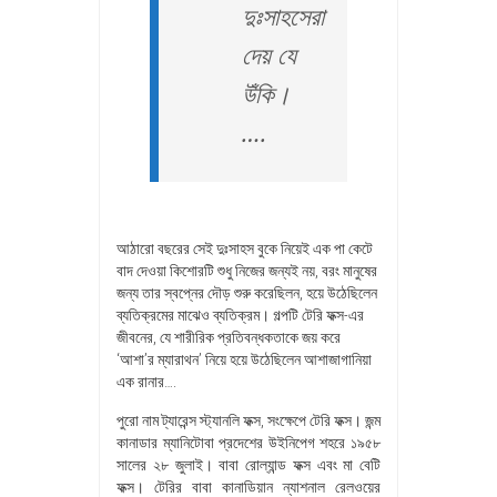
দুঃসাহসেরা
দেয় যে
উঁকি।
….
আঠারো বছরের সেই দুঃসাহস বুকে নিয়েই এক পা কেটে
বাদ দেওয়া কিশোরটি শুধু নিজের জন্যই নয়, বরং মানুষের
জন্য তার স্বপ্নের দৌড় শুরু করেছিলন, হয়ে উঠেছিলেন
ব্যতিক্রমের মাঝেও ব্যতিক্রম। গল্পটি টেরি ফক্স-এর
জীবনের, যে শারীরিক প্রতিবন্ধকতাকে জয় করে
‘আশা’র ম্যারাথন’ নিয়ে হয়ে উঠেছিলেন আশাজাগানিয়া
এক রানার….
পুরো নাম ট্যারেন্স স্ট্যানলি ফক্স, সংক্ষেপে টেরি ফক্স। জন্ম
কানাডার ম্যানিটোবা প্রদেশের উইনিপেগ শহরে ১৯৫৮
সালের ২৮ জুলাই। বাবা রোল্যান্ড ফক্স এবং মা বেটি
ফক্স। টেরির বাবা কানাডিয়ান ন্যাশনাল রেলওয়ের