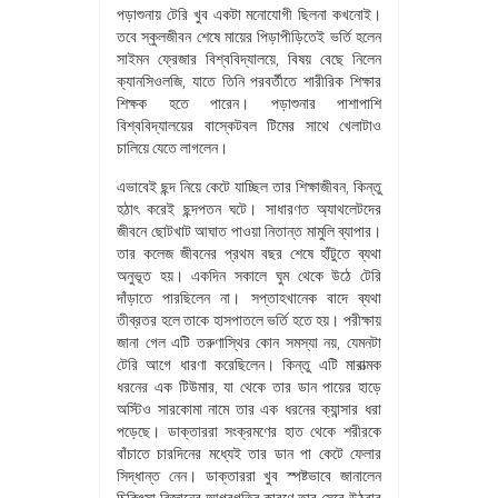
পড়াশুনায় টেরি খুব একটা মনোযোগী ছিলনা কখনোই।
তবে স্কুলজীবন শেষে মায়ের পিড়াপীড়িতেই ভর্তি হলেন
সাইমন ফ্রেজার বিশ্ববিদ্যালয়ে, বিষয় বেছে নিলেন
ক্যানসিওলজি, যাতে তিনি পরবর্তীতে শারীরিক শিক্ষার
শিক্ষক হতে পারেন। পড়াশুনার পাশাপাশি
বিশ্ববিদ্যালয়ের বাস্কেটবল টিমের সাথে খেলাটাও
চালিয়ে যেতে লাগলেন।
এভাবেই ছন্দ নিয়ে কেটে যাচ্ছিল তার শিক্ষাজীবন, কিন্তু
হঠাৎ করেই ছন্দপতন ঘটে। সাধারণত অ্যাথলেটদের
জীবনে ছোটখাট আঘাত পাওয়া নিতান্ত মামুলি ব্যাপার।
তার কলেজ জীবনের প্রথম বছর শেষে হাঁটুতে ব্যথা
অনুভূত হয়। একদিন সকালে ঘুম থেকে উঠে টেরি
দাঁড়াতে পারছিলেন না। সপ্তাহখানেক বাদে ব্যথা
তীব্রতর হলে তাকে হাসপাতলে ভর্তি হতে হয়। পরীক্ষায়
জানা গেল এটি তরুণাস্থির কোন সমস্যা নয়, যেমনটা
টেরি আগে ধারণা করেছিলেন। কিন্তু এটি মারাত্মক
ধরনের এক টিউমার, যা থেকে তার ডান পায়ের হাড়ে
অস্টিও সারকোমা নামে তার এক ধরনের ক্যান্সার ধরা
পড়েছে। ডাক্তাররা সংক্রমণের হাত থেকে শরীরকে
বাঁচাতে চারদিনের মধ্যেই তার ডান পা কেটে ফেলার
সিদ্ধান্ত নেন। ডাক্তাররা খুব স্পষ্টভাবে জানালেন