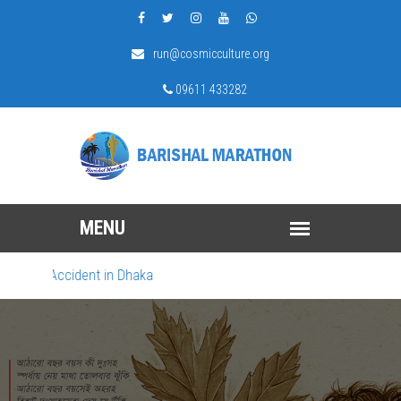
run@cosmicculture.org
09611 433282
ent in Dhaka