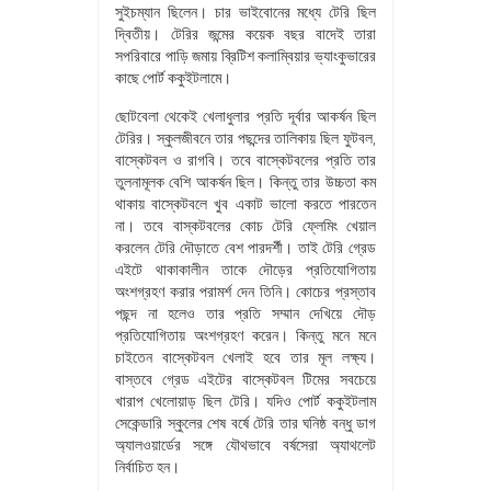
সুইচম্যান ছিলেন। চার ভাইবোনের মধ্যে টেরি ছিল
দ্বিতীয়। টেরির জন্মের কয়েক বছর বাদেই তারা
সপরিবারে পাড়ি জমায় ব্রিটিশ কলাম্বিয়ার ভ্যাংকুভারের
কাছে পোর্ট ককুইটলামে।
ছোটবেলা থেকেই খেলাধুলার প্রতি দূর্বার আকর্ষন ছিল
টেরির। স্কুলজীবনে তার পছন্দের তালিকায় ছিল ফুটবল,
বাস্কেটবল ও রাগবি। তবে বাস্কেটবলের প্রতি তার
তুলনামূলক বেশি আকর্ষন ছিল। কিন্তু তার উচ্চতা কম
থাকায় বাস্কেটবলে খুব একাট ভালো করতে পারতেন
না। তবে বাস্কটবলের কোচ টেরি ফ্লেমিং খেয়াল
করলেন টেরি দৌড়াতে বেশ পারদর্শী। তাই টেরি গ্রেড
এইটে থাকাকালীন তাকে দৌড়ের প্রতিযোগিতায়
অংশগ্রহণ করার পরামর্শ দেন তিনি। কোচের প্রস্তাব
পছন্দ না হলেও তার প্রতি সম্মান দেখিয়ে দৌড়
প্রতিযোগিতায় অংশগ্রহণ করেন। কিন্তু মনে মনে
চাইতেন বাস্কেটবল খেলাই হবে তার মূল লক্ষ্য।
বাস্তবে গ্রেড এইটের বাস্কেটবল টিমের সবচেয়ে
খারাপ খেলোয়াড় ছিল টেরি। যদিও পোর্ট ককুইটলাম
সেকেন্ডারি স্কুলের শেষ বর্ষে টেরি তার ঘনিষ্ঠ বন্ধু ডাগ
অ্যালওয়ার্ডের সঙ্গে যৌথভাবে বর্ষসেরা অ্যাথলেট
নির্বাচিত হন।