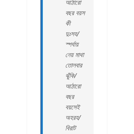
আঠারো
বছর বয়স
কী
দুঃসহ/
স্পর্ধায়
নেয় মাথা
তোলবার
ঝুঁকি/
আঠারো
বছর
বয়সেই
অহরহ/
বিরাট