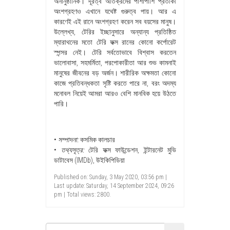
অনানুষ্ঠানিক। দূরত্ব অতিক্রমের পাশাপাশি প্রতীকী
অংশগ্রহণও এখানে যথেষ্ট গুরুত্ব পায়। আর এ
কারণেই এই রানে অংশগ্রহণ করেন সব বয়সের মানুষ।
উল্লেখ্য, টেরির ইচ্ছানুসারে অন্যান্য প্রতিষ্ঠিত
ম্যারাথনের মতো টেরি ফক্স রানের কোনো কর্পোরেট
স্পন্সর নেই। টেরি সর্বতোভাবে বিশ্বাস করতেন
ভালোবাসা, সহমর্মিতা, পরপোকারীতা আর শুভ কামনাই
মানুষের জীবনের বড় অর্জন। শারীরিক অক্ষমতা কোনো
কাজে প্রতিবন্ধকতা সৃষ্টি করতে পারে না, বরং অদম্য
মনোবল নিয়েই আমরা আরও বেশি মানবিক হয়ে উঠতে
পারি।
•
সম্পাদনা:
কসমিক কালচার
•
তথ্যসূত্র:
টেরি ফক্স ফাউন্ডেশন, ইন্টারনেট মুভি
ডাটাবেস (IMDb), উইকিপিডিয়া
Published on: Sunday, 3 May 2020, 03:56 pm |
Last update: Saturday, 14 September 2024, 09:26
pm | Total views: 2800.