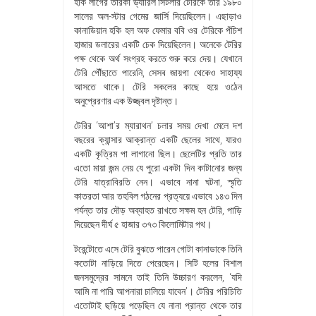
হকি লীগের তারকা ড্যারিল সিটলার টেরিকে তার ১৯৮০
সালের অল-স্টার গেমের জার্সি দিয়েছিলেন। এছাড়াও
কানাডিয়ান হকি হল অফ ফেমার ববি ওর টেরিকে পঁচিশ
হাজার ডলারের একটি চেক দিয়েছিলেন। অনেকে টেরির
পক্ষ থেকে অর্থ সংগ্রহ করতে শুরু করে দেয়। যেখানে
টেরি পৌঁছাতে পারেনি, সেসব জায়গা থেকেও সাহায্য
আসতে থাকে। টেরি সকলের কাছে হয়ে ওঠেন
অনুপ্রেরণার এক উজ্জ্বল দৃষ্টান্ত।
টেরির ‘আশা’র ম্যারাথন’ চলার সময় দেখা মেলে দশ
বছরের ক্যান্সার আক্রান্ত একটি ছেলের সাথে, যারও
একটি কৃত্রিম পা লাগানো ছিল। ছেলেটির প্রতি তার
এতো মায়া জন্ম নেয় যে পুরো একটা দিন কাটানোর জন্য
টেরি যাত্রাবিরতি নেন। এভাবে নানা ঘটনা, স্মৃতি
কাতরতা আর তহবিল গঠনের প্রত্যয়ে এভাবে ১৪৩ দিন
পর্যন্ত তার দৌড় অব্যাহত রাখতে সক্ষম হন টেরি, পাড়ি
দিয়েছেন দীর্ঘ ৫ হাজার ৩৭৩ কিলোমিটার পথ।
টরেন্টোতে এসে টেরি বুঝতে পারেন গোটা কানাডাকে তিনি
কতোটা নাড়িয়ে দিতে পেরেছেন। সিটি হলের বিশাল
জনসমুদ্রের সামনে তাই তিনি উচ্চারণ করলেন, ‘যদি
আমি না পারি আপনারা চালিয়ে যাবেন’। টেরির পরিচিতি
এতোটাই ছড়িয়ে পড়েছিল যে নানা প্রান্ত থেকে তার