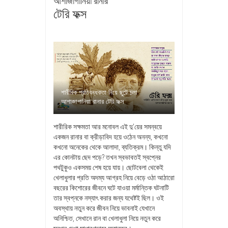
আশাজাগানিয়া রানার
টেরি ফক্স
শারীরিক প্রতিবন্ধকতা নিয়ে ছুটে চলা
আশাজাগানিয়া রানার টেরি ফক্স
শারীরিক সক্ষমতা আর মনোবল এই দু’য়ের সমন্বয়ে
একজন রানার বা ক্রীড়াবিদ হয়ে ওঠেন অনন্য, কখনো
কখনো অনেকের থেকে আলাদা, ব্যতিক্রম। কিন্তু যদি
এর কোনটায় ছেদ পড়ে? তখন স্বভাবতই স্বপ্নের
পথটুকুও একসময় শেষ হয়ে যায়। ছোটবেলা থেকেই
খেলাধুলার প্রতি অদম্য আগ্রহ নিয়ে বেড়ে ওঠা আঠারো
বছরের কিশোরের জীবনে ঘটে যাওয়া মর্মান্তিক ঘটনাটি
তার স্বপ্নকে নস্যাৎ করার জন্য যথেষ্টই ছিল। ওই
অবস্থায় নতুন করে জীবন নিয়ে ভাবনাই যেখানে
অনিশ্চিত, সেখানে রান বা খেলাধুলা নিয়ে নতুন করে