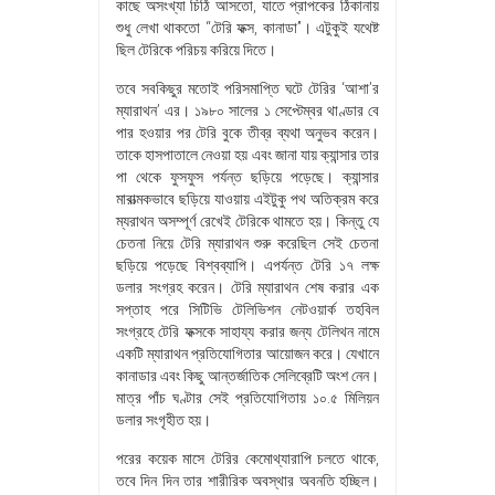
কাছে অসংখ্যা চিঠি আসতো, যাতে প্রাপকের ঠিকানায়
শুধু লেখা থাকতো “টেরি ফক্স, কানাডা”। এটুকুই যথেষ্ট
ছিল টেরিকে পরিচয় করিয়ে দিতে।
তবে সবকিছুর মতোই পরিসমাপ্তি ঘটে টেরির ‘আশা’র
ম্যারাথন’ এর। ১৯৮০ সালের ১ সেপ্টেম্বর থাণ্ডার বে
পার হওয়ার পর টেরি বুকে তীব্র ব্যথা অনুভব করেন।
তাকে হাসপাতালে নেওয়া হয় এবং জানা যায় ক্যান্সার তার
পা থেকে ফুসফুস পর্যন্ত ছড়িয়ে পড়েছে। ক্যান্সার
মারাত্মকভাবে ছড়িয়ে যাওয়ায় এইটুকু পথ অতিক্রম করে
ম্যরাথন অসম্পূর্ণ রেখেই টেরিকে থামতে হয়। কিন্তু যে
চেতনা নিয়ে টেরি ম্যারাথন শুরু করেছিল সেই চেতনা
ছড়িয়ে পড়েছে বিশ্বব্যাপি। এপর্যন্ত টেরি ১৭ লক্ষ
ডলার সংগ্রহ করেন। টেরি ম্যারাথন শেষ করার এক
সপ্তাহ পরে সিটিভি টেলিভিশন নেটওয়ার্ক তহবিল
সংগ্রহে টেরি ফক্সকে সাহায্য করার জন্য টেলিথন নামে
একটি ম্যারাথন প্রতিযোগিতার আয়োজন করে। যেখানে
কানাডার এবং কিছু আন্তর্জাতিক সেলিব্রেটি অংশ নেন।
মাত্র পাঁচ ঘণ্টার সেই প্রতিযোগিতায় ১০.৫ মিলিয়ন
ডলার সংগৃহীত হয়।
পরের কয়েক মাসে টেরির কেমোথ্যারাপি চলতে থাকে,
তবে দিন দিন তার শারীরিক অবস্থার অবনতি হচ্ছিল।