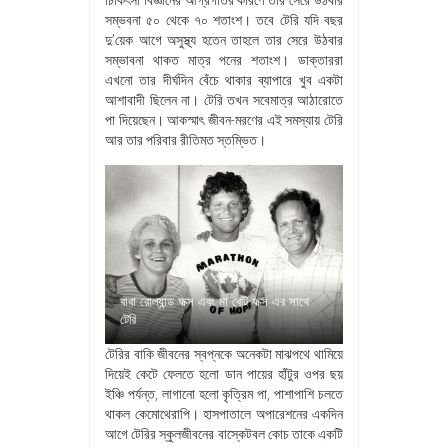
চিকিৎসা বিজ্ঞানের আগ্রগতির কারণে তার সেরে উঠবার
সম্ভবনা ৫০ থেকে ৭০ শতাংশ। তবে টেরি যদি বছর
দু’য়েক আগে অসুস্থ্য হতেন তাহলে তার সেরে উঠবার
সম্ভাবনা থাকত মাত্র পনের শতাংশ। ডাক্তাররা
এখনো তার দীর্ঘদিন বেঁচে থাকার ব্যাপারে খুব একটা
আশাবাদী ছিলেন না। টেরি তখন সবেমাত্র আঠারোতে
পা দিয়েছেন। আকস্মাৎ জীবন-মরণের এই সমস্যায় টেরি
আর তার পরিবার রীতিমত স্তম্ভিত।
বাবা রোল্যান্ড ফক্স এবং মা বেটি ফক্স এর সাথে
টেরি
টেরির বাকি জীবনের স্বপ্নকে অনেকটা মাঝপথে থামিয়ে
দিয়েই কেটে ফেলতে হলো ডান পায়ের হাঁটুর ওপর ছয়
ইঞ্চি পর্যন্ত, লাগানো হলো কৃত্রিম পা, পাশাপাশি চলতে
থাকল কেমোথেরাপি। হাসপাতালে অপারেশনের একদিন
আগে টেরির স্কুলজীবনের বাস্কেটবল কোচ তাকে একটি