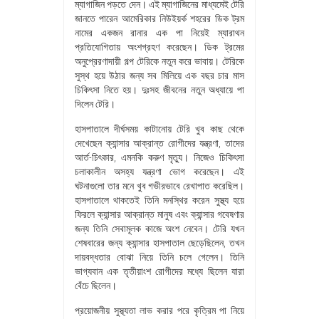
ম্যাগাজিন পড়তে দেন। এই ম্যাগাজিনের মাধ্যমেই টেরি
জানতে পারেন আমেরিকার নিউইয়র্ক শহরের ডিক ট্রম
নামের একজন রানার এক পা নিয়েই ম্যারাথন
প্রতিযোগিতায় অংশগ্রহণ করেছেন। ডিক ট্রমের
অনুপ্রেরণাদায়ী গল্প টেরিকে নতুন করে ভাবায়। টেরিকে
সুস্থ হয়ে উঠার জন্য সব মিলিয়ে এক বছর চার মাস
চিকিৎসা নিতে হয়। দুঃসহ জীবনের নতুন অধ্যায়ে পা
দিলেন টেরি।
হাসপাতালে দীর্ঘসময় কাটানোয় টেরি খুব কাছ থেকে
দেখেছেন ক্যান্সার আক্রান্ত রোগীদের যন্ত্রণা, তাদের
আর্ত-চিৎকার, এমনকি করুণ মৃত্যু। নিজেও চিকিৎসা
চলাকালীন অসহ্য যন্ত্রণা ভোগ করেছেন। এই
ঘটনাগুলো তার মনে খুব গভীরভাবে রেখাপাত করেছিল।
হাসপাতালে থাকতেই তিনি মনস্থির করেন সুস্থ্য হয়ে
ফিরলে ক্যান্সার আক্রান্ত মানুষ এবং ক্যান্সার গবেষণার
জন্য তিনি সেবামূলক কাজে অংশ নেবেন। টেরি যখন
শেষবারের জন্য ক্যান্সার হাসপাতাল ছেড়েছিলেন, তখন
দায়বদ্ধতার বোঝা নিয়ে তিনি চলে গেলেন। তিনি
ভাগ্যবান এক তৃতীয়াংশ রোগীদের মধ্যে ছিলেন যারা
বেঁচে ছিলেন।
প্রয়োজনীয় সুস্থ্যতা লাভ করার পরে কৃত্রিম পা নিয়ে