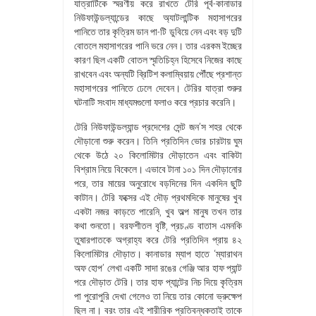
যাত্রাটিকে স্মরণীয় করে রাখতে টেরি পূর্ব-কানাডার
নিউফাউন্ডল্যান্ডের কাছে অ্যাটলান্টিক মহাসাগরের
পানিতে তার কৃত্রিম ডান পা-টি ডুবিয়ে নেন এবং বড় দুটি
বোতলে মহাসাগরের পানি ভরে নেন। তার এরকম ইচ্ছের
কারণ ছিল একটি বোতল স্মৃতিচিহ্ন হিসেবে নিজের কাছে
রাখবেন এবং অন্যটি ব্রিটিশ কলাম্বিয়ায় পৌঁছে প্রশান্ত
মহাসাগরের পানিতে ঢেলে দেবেন। টেরির যাত্রা শুরুর
ঘটনাটি সংবাদ মাধ্যমগুলো ফলাও করে প্রচার করেনি।
টেরি নিউফাউন্ডল্যান্ড প্রদেশের সেন্ট জন’স শহর থেকে
দৌড়ানো শুরু করেন। তিনি প্রতিদিন ভোর চারটায় ঘুম
থেকে উঠে ২০ কিলোমিটার দৌড়াতেন এবং বাকিটা
বিশ্রাম নিয়ে বিকেলে। এভাবে টানা ১০১ দিন দৌড়ানোর
পরে, তার মায়ের অনুরোধে বড়দিনের দিন একদিন ছুটি
কাটান। টেরি ফক্সের এই দৌড় প্রথমদিকে মানুষের খুব
একটা নজর কাড়তে পারেনি, খুব অল্প মানুষ তখন তার
কথা শুনতো। বরফশীতল বৃষ্টি, প্রচণ্ড বাতাস এমনকি
তুষারপাতকে অগ্রাহ্য করে টেরি প্রতিদিন প্রায় ৪২
কিলোমিটার দৌড়াত। কানাডার ম্যাপ হাতে ‘ম্যারাথন
অফ হোপ’ লেখা একটি সাদা রঙের গেঞ্জি আর হাফ প্যান্ট
পরে দৌড়াত টেরি। তার হাফ প্যান্টের নিচ দিয়ে কৃত্রিম
পা পুরোপুরি দেখা গেলেও তা নিয়ে তার কোনো ভ্রুক্ষেপ
ছিল না। বরং তার এই শারীরিক প্রতিবন্ধকতাই তাকে