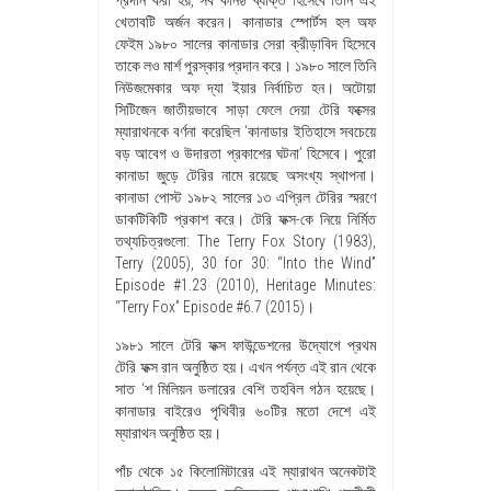
খেতাবটি অর্জন করেন। কানাডার স্পোর্টস হল অফ
ফেইম ১৯৮০ সালের কানাডার সেরা ক্রীড়াবিদ হিসেবে
তাকে লও মার্শ পুরস্কার প্রদান করে। ১৯৮০ সালে তিনি
নিউজমেকার অফ দ্যা ইয়ার নির্বাচিত হন। অটোয়া
সিটিজেন জাতীয়ভাবে সাড়া ফেলে দেয়া টেরি ফক্সের
ম্যারাথনকে বর্ণনা করেছিল ‘কানাডার ইতিহাসে সবচেয়ে
বড় আবেগ ও উদারতা প্রকাশের ঘটনা’ হিসেবে। পুরো
কানাডা জুড়ে টেরির নামে রয়েছে অসংখ্য স্থাপনা।
কানাডা পোস্ট ১৯৮২ সালের ১৩ এপ্রিল টেরির স্মরণে
ডাকটিকিটি প্রকাশ করে। টেরি ফক্স-কে নিয়ে নির্মিত
তথ্যচিত্রগুলো: The Terry Fox Story (1983),
Terry (2005), 30 for 30: “Into the Wind”
Episode #1.23 (2010), Heritage Minutes:
“Terry Fox” Episode #6.7 (2015)।
১৯৮১ সালে টেরি ফক্স ফাউন্ডেশনের উদ্যোগে প্রথম
টেরি ফক্স রান অনুষ্ঠিত হয়। এখন পর্যন্ত এই রান থেকে
সাত ‘শ মিলিয়ন ডলারের বেশি তহবিল গঠন হয়েছে।
কানাডার বাইরেও পৃথিবীর ৬০টির মতো দেশে এই
ম্যারাথন অনুষ্ঠিত হয়।
পাঁচ থেকে ১৫ কিলোমিটারের এই ম্যারাথন অনেকটাই