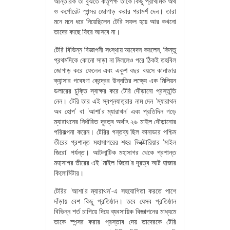
আন্তরিক তা বুঝতে কর্তৃপক্ষ তাকে কিছু প্রাথমিক অর্থ
ও কর্পোরেট স্পন্সর জোগাড় করার পরামর্শ দেন। তারা
মনে মনে ধরে নিয়েছিলেন টেরি সফল হয়ে আর কখনো
তাদের কাছে ফিরে আসবে না।
টেরি বিভিন্ন বিজ্ঞাপনী সংস্থায় আবেদন করলেন, কিন্তু
প্রথমদিকে কোনো সাড়া না মিললেও পরে ঠিকই তহবিল
জোগাড় করে ফেলেন এবং একুশ বছর বয়সে কানাডার
ক্যান্সার গবেষণা কেন্দ্রের উন্নতির লক্ষ্যে এক মিলিয়ন
ডলারের চুক্তি স্বাক্ষর করে টেরি দৌড়ানো প্রস্তুতি
নেন। টেরি তার এই স্বপ্নযাত্রার নাম দেন ‘ম্যারাথন
অব হোপ’ বা ‘আশা’র ম্যারাথন’ এবং প্রতিদিন গড়ে
ম্যারাথনের নির্ধারিত দূরত্ব অর্থাৎ ২৬ মাইল দৌড়ানোর
পরিকল্পনা করেন। টেরির গন্তব্য ছিল কানাডার পশ্চিম
তীরের প্রশান্ত মহাসাগরের শহর ভিক্টোরিয়ার ‘মাইল
জিরো’ পর্যন্ত। আটলান্টিক মহাসাগর থেকে প্রশান্ত
মহাসাগর তীরের এই ‘মাইল জিরো’র দূরত্ব আট হাজার
কিলোমিটার।
টেরির ‘আশা’র ম্যারাথন’-এ সহযোগিতা করতে পাশে
দাঁড়ায় বেশ কিছু প্রতিষ্ঠান। তবে যেসব প্রতিষ্ঠান
বিভিন্ন শর্ত চাপিয়ে দিয়ে ব্যবসায়িক বিজ্ঞাপনের মাধ্যমে
তাকে স্পন্সর করার প্রস্তাব দেয় তাদেরকে টেরি