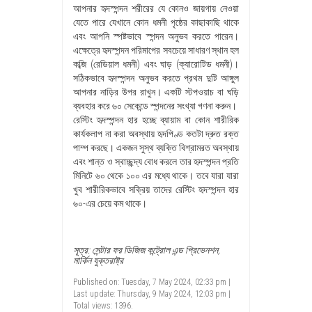
আপনার হৃদস্পন্দন শরীরের যে কোনও জায়গায় নেওয়া
যেতে পারে যেখানে কোন ধমনী পৃষ্ঠের কাছাকাছি থাকে
এবং আপনি স্পষ্টভাবে স্পন্দন অনুভব করতে পারেন।
এক্ষেত্রে হৃদস্পন্দন পরিমাপের সবচেয়ে সাধারণ স্থান হল
কব্জি (রেডিয়াল ধমনী) এবং ঘাড় (ক্যারোটিড ধমনী)।
সঠিকভাবে হৃদস্পন্দন অনুভব করতে প্রথম দুটি আঙ্গুল
আপনার নাড়ির উপর রাখুন। একটি স্টপওয়াচ বা ঘড়ি
ব্যবহার করে ৬০ সেকেন্ডে স্পন্দনের সংখ্যা গণনা করুন।
রেস্টিং হৃদস্পন্দন হার হচ্ছে ব্যায়াম বা কোন শারীরিক
কার্যকলাপ না করা অবস্থায় হৃদপিণ্ড কতটা দ্রুত রক্ত
পাম্প করছে। একজন সুস্থ ব্যক্তি বিশ্রামরত অবস্থায়
এবং শান্ত ও স্বাচ্ছন্দ্য বোধ করলে তার হৃদস্পন্দন প্রতি
মিনিটে ৬০ থেকে ১০০ এর মধ্যে থাকে। তবে যারা যারা
খুব শারীরিকভাবে সক্রিয় তাদের রেস্টিং হৃদস্পন্দন হার
৬০-এর চেয়ে কম থাকে।
সূত্র: সেন্টার ফর ডিজিজ কন্ট্রোল এন্ড প্রিভেনশন,
মার্কিন যুক্তরাষ্ট্র
Published on: Tuesday, 7 May 2024, 02:33 pm |
Last update: Thursday, 9 May 2024, 12:03 pm |
Total views: 1396.