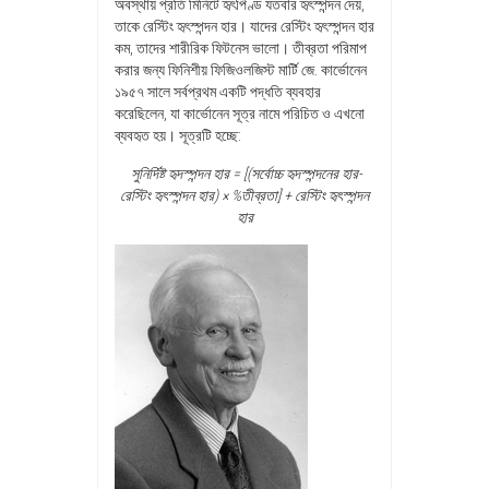
অবস্থায় প্রতি মিনিটে হৃৎপিণ্ড যতবার হৃৎস্পন্দন দেয়,
তাকে রেস্টিং হৃৎস্পন্দন হার। যাদের রেস্টিং হৃৎস্পন্দন হার
কম, তাদের শারীরিক ফিটনেস ভালো। তীব্রতা পরিমাপ
করার জন্য ফিনিশীয় ফিজিওলজিস্ট মার্টি জে. কার্ভোনেন
১৯৫৭ সালে সর্বপ্রথম একটি পদ্ধতি ব্যবহার
করেছিলেন, যা কার্ভোনেন সূত্র নামে পরিচিত ও এখনো
ব্যবহৃত হয়। সূত্রটি হচ্ছে:
সুনির্দিষ্ট হৃদস্পন্দন হার = [(সর্বোচ্চ হৃদস্পন্দনের হার-
রেস্টিং হৃৎস্পন্দন হার) × %তীব্রতা] + রেস্টিং হৃৎস্পন্দন
হার