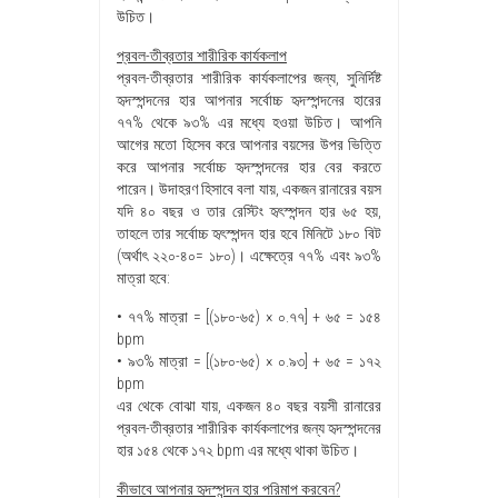
উচিত।
প্রবল-তীব্রতার শারীরিক কার্যকলাপ
প্রবল-তীব্রতার শারীরিক কার্যকলাপের জন্য, সুনির্দিষ্ট
হৃদস্পন্দনের হার আপনার সর্বোচ্চ হৃদস্পন্দনের হারের
৭৭% থেকে ৯৩% এর মধ্যে হওয়া উচিত। আপনি
আগের মতো হিসেব করে আপনার বয়সের উপর ভিত্তি
করে আপনার সর্বোচ্চ হৃদস্পন্দনের হার বের করতে
পারেন। উদাহরণ হিসাবে বলা যায়, একজন রানারের বয়স
যদি ৪০ বছর ও তার রেস্টিং হৃৎস্পন্দন হার ৬৫ হয়,
তাহলে তার সর্বোচ্চ হৃৎস্পন্দন হার হবে মিনিটে ১৮০ বিট
(অর্থাৎ ২২০-৪০= ১৮০)। এক্ষেত্রে ৭৭% এবং ৯৩%
মাত্রা হবে:
• ৭৭% মাত্রা = [(১৮০-৬৫) × ০.৭৭] + ৬৫ = ১৫৪
bpm
• ৯৩% মাত্রা = [(১৮০-৬৫) × ০.৯৩] + ৬৫ = ১৭২
bpm
এর থেকে বোঝা যায়, একজন ৪০ বছর বয়সী রানারের
প্রবল-তীব্রতার শারীরিক কার্যকলাপের জন্য হৃদস্পন্দনের
হার ১৫৪ থেকে ১৭২ bpm এর মধ্যে থাকা উচিত।
কীভাবে আপনার হৃদস্পন্দন হার পরিমাপ করবেন?