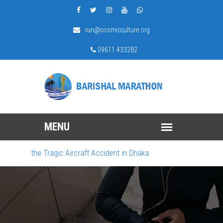
run@cosmicculture.org
09611 433282
n the Tragic Aircraft Accident in Dhaka