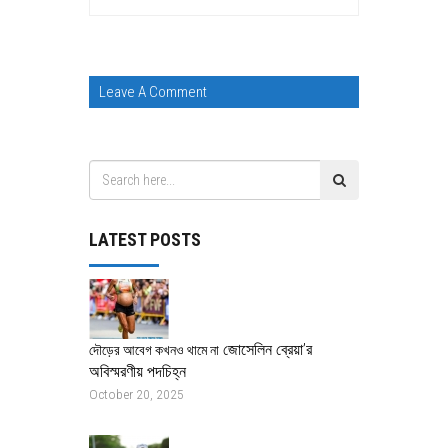
Leave A Comment
LATEST POSTS
জোসেলিন ব্রেয়া’র
দৌড়ের আবেগ কখনও থামে না
অবিস্মরণীয় পদচিহ্ন
October 20, 2025