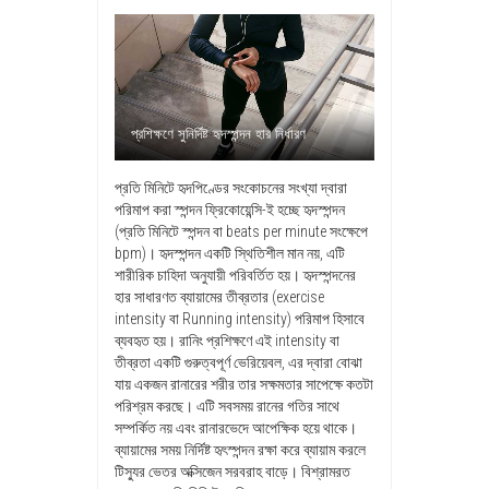
প্রশিক্ষণে সুনির্দিষ্ট হৃদস্পন্দন হার নির্ধারণ
প্রতি মিনিটে হৃদপিণ্ডের সংকোচনের সংখ্যা দ্বারা
পরিমাপ করা স্পন্দন ফ্রিকোয়েন্সি-ই হচ্ছে হৃদস্পন্দন
(প্রতি মিনিটে স্পন্দন বা beats per minute সংক্ষেপে
bpm)। হৃদস্পন্দন একটি স্থিতিশীল মান নয়, এটি
শারীরিক চাহিদা অনুযায়ী পরিবর্তিত হয়। হৃদস্পন্দনের
হার সাধারণত ব্যায়ামের তীব্রতার (exercise
intensity বা Running intensity) পরিমাপ হিসাবে
ব্যবহৃত হয়। রানিং প্রশিক্ষণে এই intensity বা
তীব্রতা একটি গুরুত্বপূর্ণ ভেরিয়েবল, এর দ্বারা বোঝা
যায় একজন রানারের শরীর তার সক্ষমতার সাপেক্ষে কতটা
পরিশ্রম করছে। এটি সবসময় রানের গতির সাথে
সম্পর্কিত নয় এবং রানারভেদে আপেক্ষিক হয়ে থাকে।
ব্যায়ামের সময় নির্দিষ্ট হৃৎস্পন্দন রক্ষা করে ব্যায়াম করলে
টিস্যুর ভেতর অক্সিজেন সরবরাহ বাড়ে। বিশ্রামরত