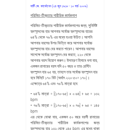
মার্টি জে. কার্ভোনেন (২৪ জুন ১৯১৮ - ১০ মার্চ ২০০৯)
পরিমিত-তীব্রতার শারীরিক কার্যকলাপ
পরিমিত-তীব্রতার শারীরিক কার্যকলাপের জন্য, সুনির্দিষ্ট
হৃদস্পন্দনের হার আপনার সর্বোচ্চ হৃদস্পন্দনের হারের
৬৪% থেকে ৭৬% এর মধ্যে হওয়া উচিত। আপনি
আপনার বয়সের উপর ভিত্তি করে আপনার সর্বোচ্চ
হৃদস্পন্দনের হার বের করতে পারেন। আপনার বয়সের
সাপেক্ষে সর্বোচ্চ হৃদস্পন্দন বের করতে, ২২০ থেকে
আপনার বয়স বিয়োগ করুন। উদাহরণ হিসাবে বলা যায়,
একজন রানারের বয়স যদি ৫০ বছর ও তার রেস্টিং
হৃৎস্পন্দন হার ৬৫ হয়, তাহলে তার সর্বোচ্চ হৃৎস্পন্দন হার
হবে মিনিটে ১৭০ বিট (অর্থাৎ ২২০-৫০= ১৭০)।
এক্ষেত্রে ৬৪% এবং ৭৬% মাত্রা হবে:
• ৬৪% মাত্রা = [(১৭০-৬৫) × ০.৬৪] + ৬৫ = ১৩২
bpm
• ৭৬% মাত্রা = [(১৭০-৬৫) × ০.৭৬] + ৬৫ = ১৪৫
bpm
এর থেকে বোঝা যায়, একজন ৫০ বছর বয়সী রানারের
পরিমিত-তীব্রতার শারীরিক কার্যকলাপের জন্য
হৃদস্পন্দনের হার ১৩২ থেকে ১৪৫ bpm এর মধ্যে থাকা