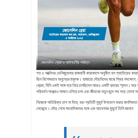
জোসেলিন ব্রেয়া’র অবিস্মরণীয় পদচিহ্ন
গত ৫ অক্টোবর ভেনিজুয়েলার রাজধানী কারাকাসে অনুষ্ঠিত হল গ্যাটোরে
ছিল বিশেষভাবে অনুপ্রেরণামূলক। হাজারো দৌড়বিদের মাঝে স্থির পদক্ষেপে, 
ব্রেয়া, যিনি একই সঙ্গে বয়ে নিয়ে চলছিলেন আরও একটি হৃদয়ের স্পন্দন। ঘ
পরিবর্তন সত্ত্বেও সামনে এগিয়ে চলা এবং জীবনের নতুন ছন্দে পথ গড়ে তোলা 
নিজেকে অতিরিক্ত চাপ না দিয়ে, বরং প্রতিটি মুহূর্ত উপভোগ করার মানসিক
সেকেন্ডে। দৌড় শেষে সাংবাদিকদের সঙ্গে এক আবেগময় মুহূর্তে তিনি জানান: