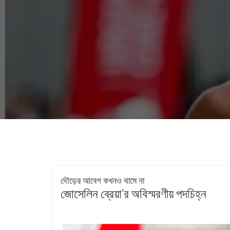
দৌড়ের আবেগ কখনও থামে না
জোসেলিন ব্রেয়া’র অবিস্মরণীয় পদচিহ্ন