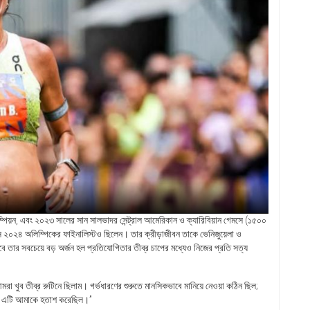
ম্পিয়ন, এবং ২০২৩ সালের সান সালভাদর সেন্ট্রাল আমেরিকান ও ক্যারিবিয়ান গেমসে (১৫০০
রিস ২০২৪ অলিম্পিকের ফাইনালিস্টও ছিলেন। তার ক্রীড়াজীবন তাকে ভেনিজুয়েলা ও
ে তার সবচেয়ে বড় অর্জন হল প্রতিযোগিতার তীব্র চাপের মধ্যেও নিজের প্রতি সত্য
 খুব তীব্র রুটিনে ছিলাম। গর্ভধারণের শুরুতে মানসিকভাবে মানিয়ে নেওয়া কঠিন ছিল;
আর এটি আমাকে হতাশ করেছিল।”