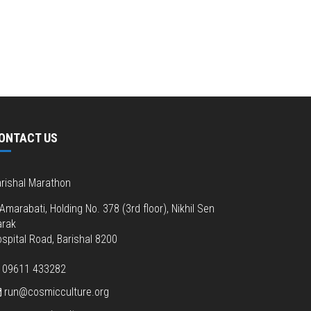
ONTACT US
rishal Marathon
Amarabati, Holding No. 378 (3rd floor), Nikhil Sen
arak
spital Road, Barishal 8200
09611 433282
run@cosmicculture.org