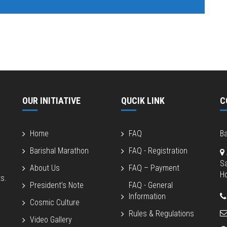
OUR INITIATIVE
QUCIK LINK
C
Home
FAQ
Ba
Barishal Marathon
FAQ - Registration
S
About Us
FAQ – Payment
Ho
s.
President’s Note
FAQ - General
Information
Cosmic Culture
Rules & Regulations
Video Gallery