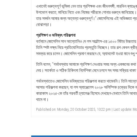
এখানেই গুরুত্বপূর্ণ ভূমিকা নেন তার প্রশিক্ষক এবং জীবনসঙ্গী, মারভিন ব
উপভোগ করতে, মানিয়ে নিতে এবং নিজের শরীরকে শোনার গুরুত্ব জানিয়েছে
তার সমর্থন আমার জন্য অত্যন্ত গুরুত্বপূর্ণ।” জোসেলিনের এই অভিজ্ঞতা প্
বোঝাপড়া।
প্রশিক্ষণ ও ভবিষ্যৎ পরিকল্পনা
বর্তমানে জোসেলিন সান আন্তোনিও দে লস আল্টোস-এর ১৫০০ মিটার উচ্চতায় নিজ
তিনি স্পষ্ট লক্ষ্য নিয়ে প্রতিযোগিতার প্রস্তুতি নিচ্ছেন। তার গল্প কেবল ক্রী
সমন্বয় করে চলেন। জোসেলিন প্রমাণ করছেন যে, অ্যাথলেট হওয়া মানে শুধু 
তিনি বলেন, “গর্ভাবস্থায় আমাকে প্রশিক্ষণ নেওয়ার সময় অন্য একজনের 
দেয়। সতর্কতা ও সঠিক চিকিৎসা নির্দেশিকা মেনে চললে সব সময় সক্রিয় থাক
গর্ভাবস্থাতেও জোসেলিন ভবিষ্যতের পরিকল্পনা করতে থামেননি। তিনি সান্তো ড
আসার পরিকল্পনা করছেন, যা লস অ্যাঞ্জেলেস ২০২৮ অলিম্পিক চক্রের দিকে ন
কারাকাস ২০২৫-কে তাঁর পরবর্তী চ্যালেঞ্জ হিসেবে দেখছেন-যেখানে তিনি
থামে না।
Published on: Monday, 20 October 2025, 10:22 pm | Last update: Mon