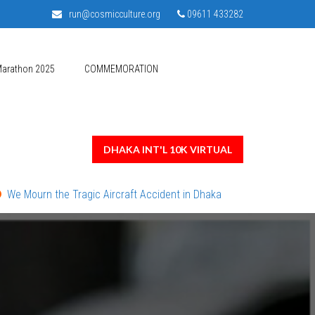
run@cosmicculture.org
09611 433282
Marathon 2025
COMMEMORATION
DHAKA INT'L 10K VIRTUAL
Tragic Aircraft Accident in Dhaka