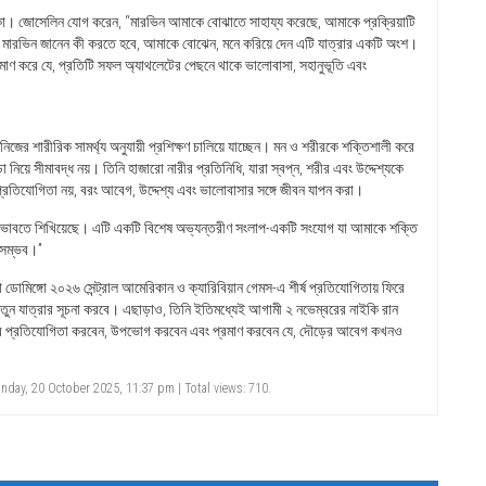
্লাঙ্কো। জোসেলিন যোগ করেন, “মারভিন আমাকে বোঝাতে সাহায্য করেছে, আমাকে প্রক্রিয়াটি
। মারভিন জানেন কী করতে হবে, আমাকে বোঝেন, মনে করিয়ে দেন এটি যাত্রার একটি অংশ।
রমাণ করে যে, প্রতিটি সফল অ্যাথলেটের পেছনে থাকে ভালোবাসা, সহানুভূতি এবং
ের শারীরিক সামর্থ্য অনুযায়ী প্রশিক্ষণ চালিয়ে যাচ্ছেন। মন ও শরীরকে শক্তিশালী করে
ড়া নিয়ে সীমাবদ্ধ নয়। তিনি হাজারো নারীর প্রতিনিধি, যারা স্বপ্ন, শরীর এবং উদ্দেশ্যকে
প্রতিযোগিতা নয়, বরং আবেগ, উদ্দেশ্য এবং ভালোবাসার সঙ্গে জীবন যাপন করা।
কথা ভাবতে শিখিয়েছে। এটি একটি বিশেষ অভ্যন্তরীণ সংলাপ-একটি সংযোগ যা আমাকে শক্তি
া সম্ভব।”
োমিঙ্গো ২০২৬ সেন্ট্রাল আমেরিকান ও ক্যারিবিয়ান গেমস-এ শীর্ষ প্রতিযোগিতায় ফিরে
তুন যাত্রার সূচনা করবে। এছাড়াও, তিনি ইতিমধ্যেই আগামী ২ নভেম্বরের নাইকি রান
 আবার প্রতিযোগিতা করবেন, উপভোগ করবেন এবং প্রমাণ করবেন যে, দৌড়ের আবেগ কখনও
day, 20 October 2025, 11:37 pm | Total views: 710.