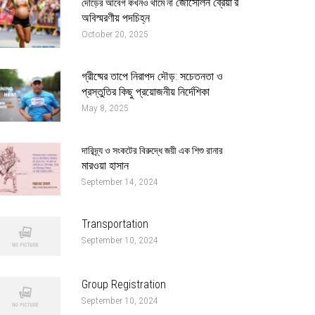
জোসেলিন ব্রেয়া’র
দৌড়ের আবেগ কখনও থামে না
অবিস্মরণীয় পদচিহ্ন
October 20, 2025
গ্রীষ্মের তাপে নিরাপদ দৌড়: সচেতনতা ও
প্রস্তুতির কিছু প্রয়োজনীয় নির্দেশিকা
May 8, 2025
দারিদ্র্য ও সংকটের বিরুদ্ধে জয়ী এক শিশু রানার
মারওয়া হাসান
September 14, 2024
Transportation
September 10, 2024
Group Registration
September 10, 2024